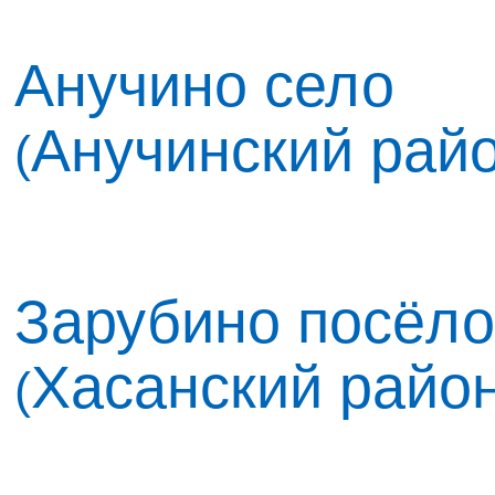
Анучино село
Анучинский рай
(
Зарубино посёло
Хасанский райо
(