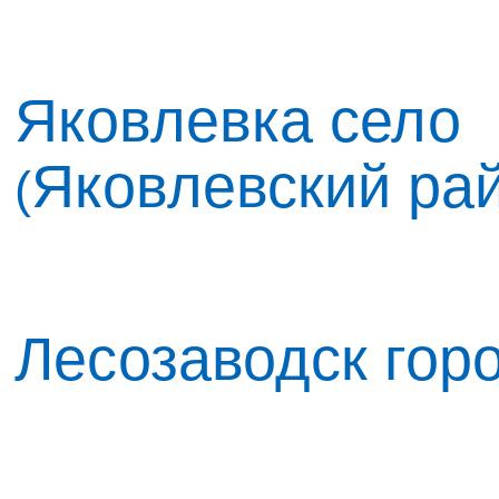
Яковлевка село
Яковлевский ра
(
Лесозаводск гор