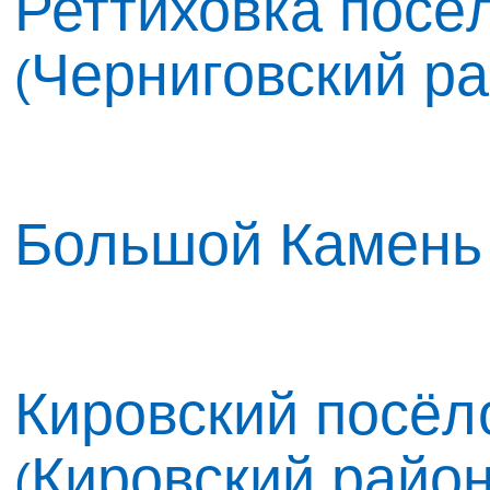
Реттиховка посёл
Черниговский р
(
Большой Камень
Кировский посёло
Кировский райо
(