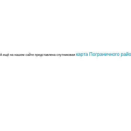
карта Пограничного рай
А ещё на нашем сайте представлена спутниковая