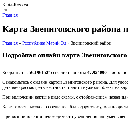
Karta-Rossiya
.ru
Главная
Карта Звениговского района 
Главная
»
Республика Марий Эл
» Звениговский район
Подробная онлайн карта Звениговского
Координаты:
56.196152°
северной широты
47.924000°
восточно
Ознакомьтесь с онлайн картой Звениговского района. Для удоб
детально рассмотреть местность и найти нужный объект на кар
При включении карты в виде схемы, с отображением названия 
Карта имеет высокое разрешение, благодаря этому, можно дост
При возникновении необходимости увеличения или уменьшения