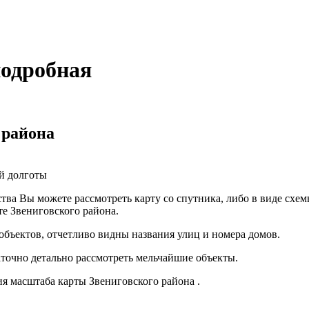
подробная
 района
й долготы
ства Вы можете рассмотреть карту со спутника, либо в виде схе
те Звениговского района.
объектов, отчетливо видны названия улиц и номера домов.
аточно детально рассмотреть мельчайшие объекты.
 масштаба карты Звениговского района .