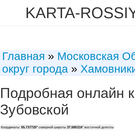
KARTA-ROSSI
Главная
»
Московская О
округ города
»
Хамовник
Подробная онлайн 
Зубовской
Координаты:
55.737720°
северной широты
37.585316°
восточной долготы