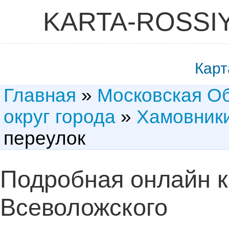
KARTA-ROSSI
Карт
Главная
»
Московская О
округ города
»
Хамовник
переулок
Подробная онлайн к
Всеволожского