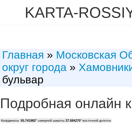
KARTA-ROSSI
Главная
»
Московская О
округ города
»
Хамовник
бульвар
Подробная онлайн к
Координаты:
55.741982°
северной широты
37.584270°
восточной долготы