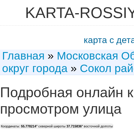
KARTA-ROSSI
карта с де
Главная
»
Московская О
округ города
»
Сокол рай
Подробная онлайн к
просмотром улица
Координаты:
55.778214°
северной широты
37.715836°
восточной долготы