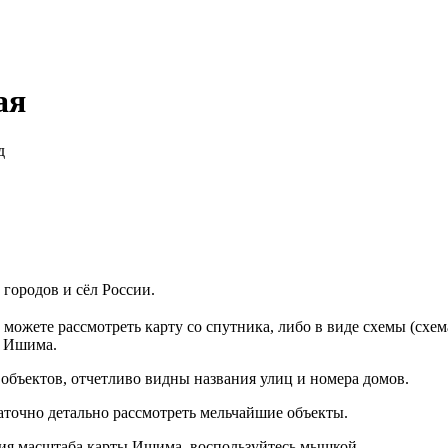
ая
д
городов и сёл России.
можете рассмотреть карту со спутника, либо в виде схемы (схе
а Ишима.
объектов, отчетливо видны названия улиц и номера домов.
аточно детально рассмотреть мельчайшие объекты.
ия масштаба карты Ишима, воспользуйтесь мышкой.