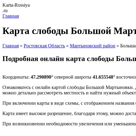
Karta-Rossiya
.ru
Главная
Карта слободы Большой Мар
Главная
»
Ростовская Область
»
Мартыновский район
» Больша
Подробная онлайн карта слободы Бол
Координаты:
47.290890°
северной широты
41.655548°
восточно
Ознакомьтесь с онлайн картой слободы Большой Мартыновки. Дл
можно детально рассмотреть местность и найти нужный объек
При включении карты в виде схемы, с отображением названия 
Карта имеет высокое разрешение, благодаря этому, можно дост
При возникновении необходимости увеличения или уменьшени