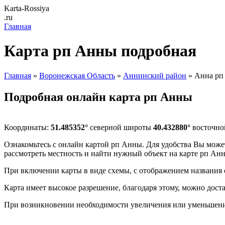
Karta-Rossiya
.ru
Главная
Карта рп Анны подробная
Главная
»
Воронежская Область
»
Аннинский район
» Анна рп
Подробная онлайн карта рп Анны
Координаты:
51.485352°
северной широты
40.432880°
восточно
Ознакомьтесь с онлайн картой рп Анны. Для удобства Вы может
рассмотреть местность и найти нужный объект на карте рп Ан
При включении карты в виде схемы, с отображением названия 
Карта имеет высокое разрешение, благодаря этому, можно дост
При возникновении необходимости увеличения или уменьшени